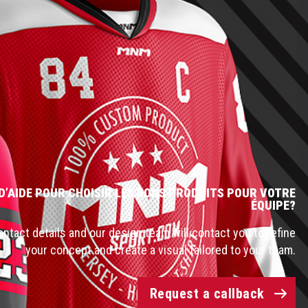
D’AIDE POUR CHOISIR LES BONS PRODUITS POUR VOTRE
ÉQUIPE?
ntact details and our design team will contact you to refine
your concept and create a visual tailored to your team.
Request a callback