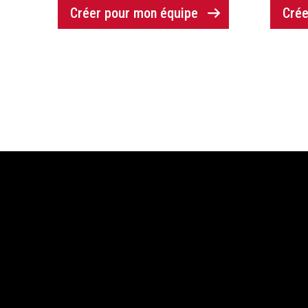
Créer pour mon équipe
Crée
Salle d'exposition /
Aide 
Usine
Nous co
10240 Av. Armand-Lavergne,
FAQ
Montréal, Québec, H1H 3N4