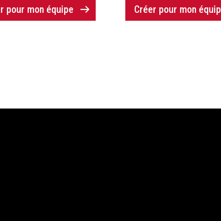
r pour mon équipe
Créer pour mon équi
& Support
Médias Sociaux
ntacter
Instagram
Facebook