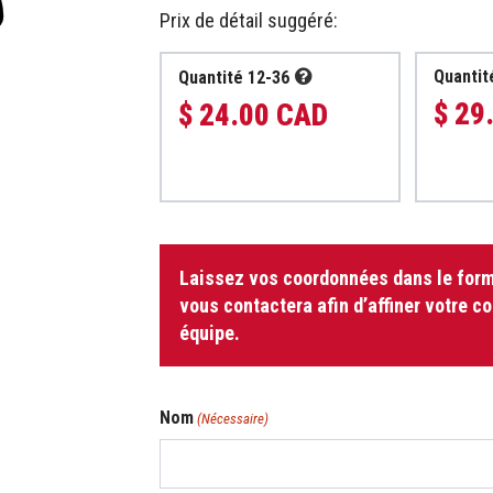
Prix de détail suggéré:
Quantit
Quantité 12-36
$ 29
$ 24.00 CAD
quantité
Laissez vos coordonnées dans le form
de
Sac
vous contactera afin d’affiner votre c
de
équipe.
douche
Nom
(Nécessaire)