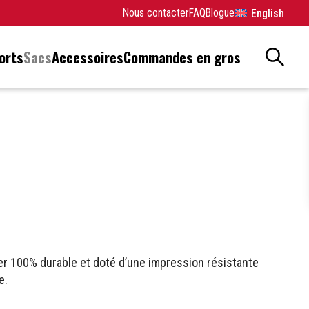
Nous contacter
FAQ
Blogue
English
orts
Sacs
Accessoires
Commandes en gros
er 100% durable et doté d’une impression résistante
e.