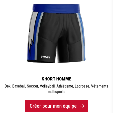
SHORT HOMME
Dek
,
Baseball
,
Soccer
,
Volleyball
,
Athlétisme
,
Lacrosse
,
Vêtements
multisports
Créer pour mon équipe