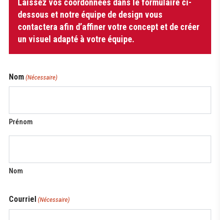
Laissez vos coordonnées dans le formulaire ci-
de
Kangourou
dessous et notre équipe de design vous
avec
contactera afin d’affiner votre concept et de créer
poches
un visuel adapté à votre équipe.
Nom
(Nécessaire)
Prénom
Nom
Courriel
(Nécessaire)