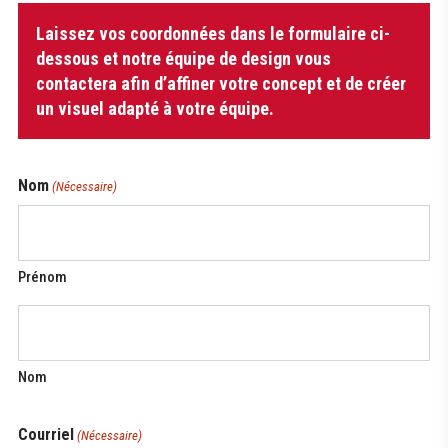
quantité
Laissez vos coordonnées dans le formulaire ci-
de
Chemise
dessous et notre équipe de design vous
de
contactera afin d’affiner votre concept et de créer
baseball
un visuel adapté à votre équipe.
à
boutons
Pro
Nom
(Nécessaire)
Prénom
Nom
Courriel
(Nécessaire)