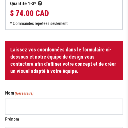
Quantité 1-3*
$ 74.00 CAD
* Commandes répétées seulement.
quantité
Laissez vos coordonnées dans le formulaire ci-
de
Chandail
dessous et notre équipe de design vous
de
contactera afin d’affiner votre concept et de créer
dek
un visuel adapté à votre équipe.
pour
femme
(coupe
Nom
régulière)
(Nécessaire)
Prénom