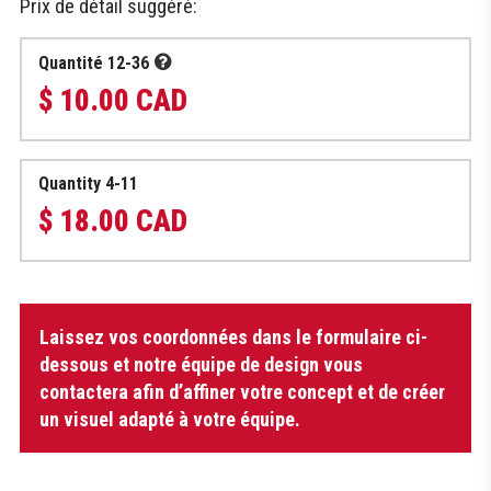
Prix de détail suggéré:
Quantité 12-36
$ 10.00 CAD
Quantity 4-11
$ 18.00 CAD
quantité
Laissez vos coordonnées dans le formulaire ci-
de
Serviette
dessous et notre équipe de design vous
à
contactera afin d’affiner votre concept et de créer
patin
un visuel adapté à votre équipe.
-
Serviette
de